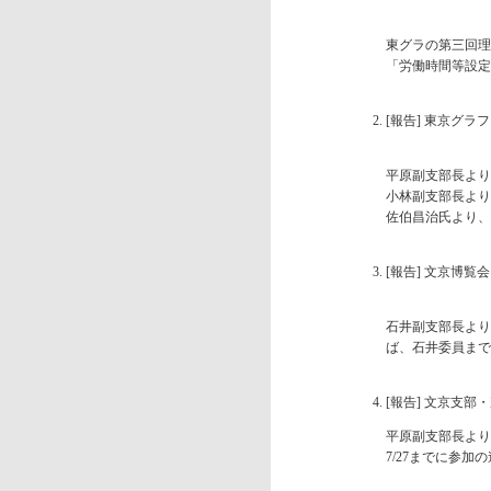
東グラの第三回理
「労働時間等設定
[報告] 東京グラ
平原副支部長より
小林副支部長より
佐伯昌治氏より、
[報告] 文京博覧
石井副支部長より
ば、石井委員まで
[報告] 文京支部・
平原副支部長より
7/27までに参