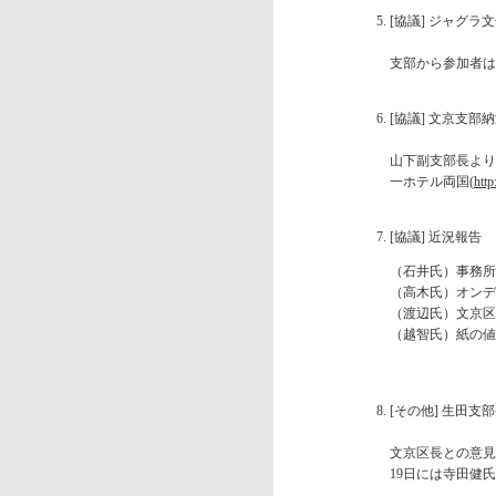
[協議] ジャグラ文化典
支部から参加者は5
[協議] 文京支部納涼
山下副支部長より
一ホテル両国(
htt
[協議] 近況報告
（石井氏）事務所
（高木氏）オンデ
（渡辺氏）文京区
（越智氏）紙の値
[その他] 生田支
文京区長との意見
19日には寺田健