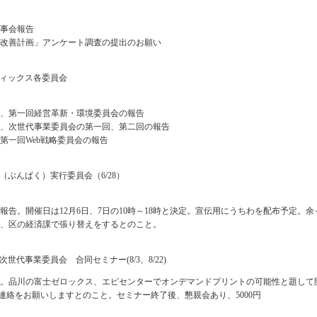
事会報告
改善計画」アンケート調査の提出のお願い
フィックス各委員会
、第一回経営革新・環境委員会の報告
、次世代事業委員会の第一回、第二回の報告
第一回Web戦略委員会の報告
会（ぶんぱく）実行委員会（6/28）
報告。開催日は12月6日、7日の10時～18時と決定。宣伝用にうちわを配布予定。
、区の経済課で張り替えをするとのこと。
次世代事業委員会 合同セミナー(8/3、8/22)
。品川の富士ゼロックス、エピセンターでオンデマンドプリントの可能性と題して
加の連絡をお願いしますとのこと。セミナー終了後、懇親会あり、5000円