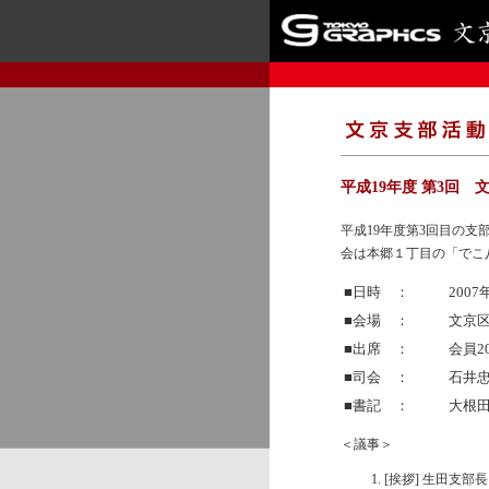
平成19年度 第3回 
平成19年度第3回目の支
会は本郷１丁目の「でこ
■日時 ：
2007
■会場 ：
文京区
■出席 ：
会員2
■司会 ：
石井
■書記 ：
大根
＜議事＞
[挨拶] 生田支部長