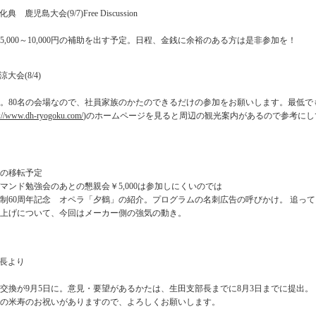
 鹿児島大会(9/7)Free Discussion
,000～10,000円の補助を出す予定。日程、金銭に余裕のある方は是非参加を！
大会(8/4)
。80名の会場なので、社員家族のかたのできるだけの参加をお願いします。最低で
p://www.dh-ryogoku.com/
)のホームページを見ると周辺の観光案内があるので参考にし
の移転予定
マンド勉強会のあとの懇親会￥5,000は参加しにくいのでは
制60周年記念 オペラ「夕鶴」の紹介。プログラムの名刺広告の呼びかけ。 追っ
上げについて、今回はメーカー側の強気の動き。
部長より
交換が9月5日に。意見・要望があるかたは、生田支部長までに8月3日までに提出。
氏の米寿のお祝いがありますので、よろしくお願いします。