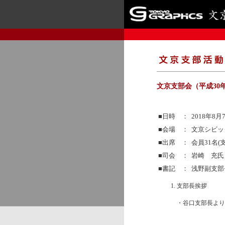
文京支部会（平成30
■日時 ：
2018年8月
■会場 ：
文京シビッ
■出席 ：
会員31名
■司会 ：
岩崎 充氏
■書記 ：
浅野副支部
支部長挨拶
・谷口支部長より