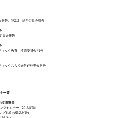
会報告、第2回 総務委員会報告
会
織委員会報告
会
フィック教育・技術委員会 報告
フィックス共済会常任幹事会報告
ナー等
力支援事業
セミナー（2018/8/28）
ング戦略の構築/9/19）
/8/24）