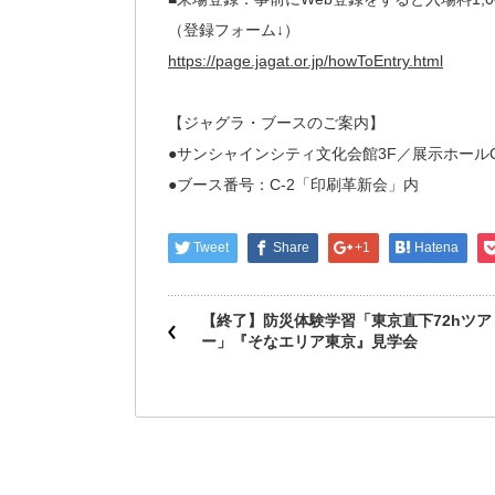
（登録フォーム↓）
https://page.jagat.or.jp/howToEntry.html
【ジャグラ・ブースのご案内】
●サンシャインシティ文化会館3F／展示ホール
●ブース番号：C-2「印刷革新会」内
Tweet
Share
+1
Hatena
【終了】防災体験学習「東京直下72hツア
ー」『そなエリア東京』見学会