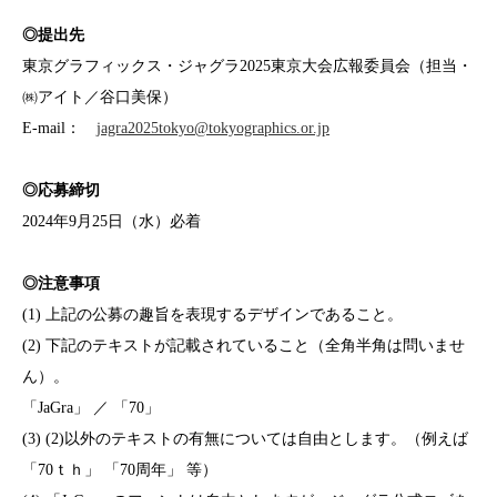
◎提出先
東京グラフィックス・ジャグラ2025東京大会広報委員会（担当・
㈱アイト／谷口美保）
E-mail：
jagra2025tokyo@tokyographics.or.jp
◎応募締切
2024年
9
月
25
日（水）必着
◎注意事項
(1) 上記の公募の趣旨を表現するデザインであること。
(2) 下記のテキストが記載されていること（全角半角は問いませ
ん）。
「JaGra」 ／ 「70」
(3) (2)以外のテキストの有無については自由とします。（例えば
「70ｔｈ」 「70周年」 等）