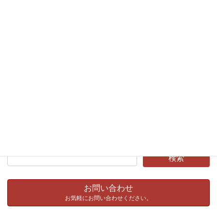
文京シビックセンター４階会議室B ■出席 ： 27名(支部長・副支
部長・役員・会員・ゲスト) ■司会 ： 大多和 副支部長(インフォ
マネージ株 […]
投
ペ
ペ
ペ
ペ
«
1
2
3
…
9
»
稿
ー
ー
ー
ー
ジ
ジ
ジ
ジ
の
カテゴリー
ペ
イベント
ー
ジ
お知らせ
送
り
お問い合わせ
お気軽にお問い合わせください。